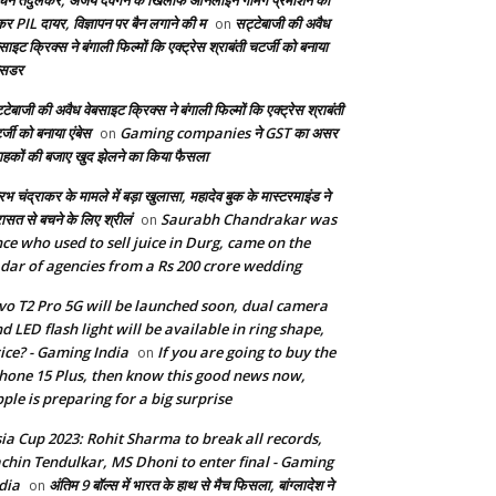
िन तेंदुलकर, अजय देवगन के खिलाफ ऑनलाइन गेमिंग प्रमोशन को
कर PIL दायर, विज्ञापन पर बैन लगाने की म
सट्टेबाजी की अवैध
on
साइट क्रिक्स ने बंगाली फिल्मों कि एक्ट्रेस श्राबंती चटर्जी को बनाया
बेसडर
टेबाजी की अवैध वेबसाइट क्रिक्स ने बंगाली फिल्मों कि एक्ट्रेस श्राबंती
्जी को बनाया एंबेस
Gaming companies ने GST का असर
on
राहकों की बजाए खुद झेलने का किया फैसला
भ चंद्राकर के मामले में बड़ा खुलासा, महादेव बुक के मास्टरमाइंड ने
रासत से बचने के लिए श्रीलं
Saurabh Chandrakar was
on
ce who used to sell juice in Durg, came on the
dar of agencies from a Rs 200 crore wedding
vo T2 Pro 5G will be launched soon, dual camera
d LED flash light will be available in ring shape,
ice? - Gaming India
If you are going to buy the
on
hone 15 Plus, then know this good news now,
ple is preparing for a big surprise
ia Cup 2023: Rohit Sharma to break all records,
chin Tendulkar, MS Dhoni to enter final - Gaming
dia
अंतिम 9 बॉल्स में भारत के हाथ से मैच फिसला, बांग्लादेश ने
on