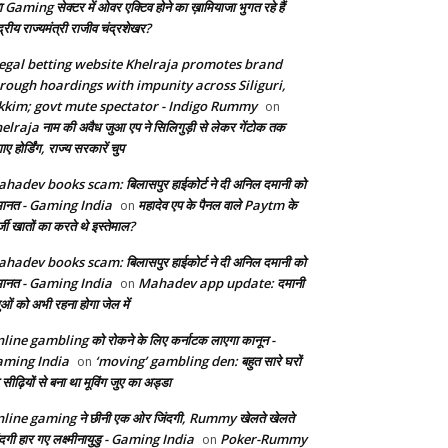
ा Gaming सेक्टर में ओवर एक्टिव होने का ख़ामियाजा भुगत रहे हैं
द्रीय राज्यमंत्री राजीव चंद्रशेखर?
legal betting website Khelraja promotes brand
rough hoardings with impunity across Siliguri,
kkim; govt mute spectator - Indigo Rummy
on
elraja नाम की अवैध जुआ एप ने सिलिगुड़ी से लेकर गेंटोक तक
ए होर्डिंग, राज्य सरकारें चुप
hadev books scam: बिलासपुर हाईकोर्ट ने दी अनिल दमानी को
ानत - Gaming India
महादेव एप के पैनल वाले Paytm के
on
जी खातों का करते थे इस्तेमाल?
hadev books scam: बिलासपुर हाईकोर्ट ने दी अनिल दमानी को
ानत - Gaming India
Mahadev app update: दमानी
on
ुओं को अभी रहना होगा जेल में
line gambling को रोकने के लिए कर्नाटक लाएगा कानून -
ming India
‘moving’ gambling den: बहुत सारे घरों
on
सीढ़ियों से बना था मूविंग जुए का अड्डा
line gaming ने छीनी एक ओर जिंदगी, Rummy खेलते खेलते
ंदगी हार गए लक्ष्मीनायुडु - Gaming India
Poker-Rummy
on