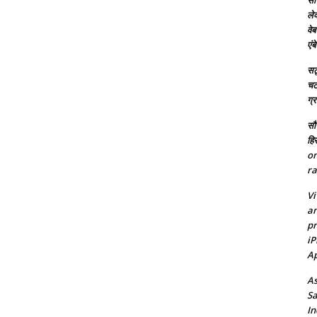
सच
ले
वेब
एं
सट्
चटर
ग्
सौर
हि
on
ra
Vi
an
pr
iP
Ap
As
Sa
In