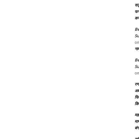
सट
फन8
कर
Be
Su
o
ना
Be
Su
o
रण
अब
फिल
कि
महा
मा
बंग