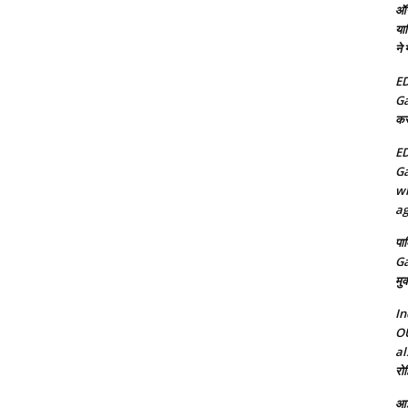
ऑन
या
ने
ED
Ga
कर
ED
Ga
wh
ag
पा
Ga
मुक
In
OU
al
रोह
आई