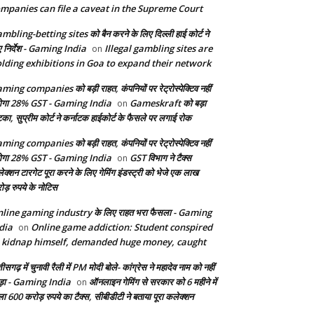
mpanies can file a caveat in the Supreme Court
mbling-betting sites को बैन करने के लिए दिल्ली हाई कोर्ट ने
ए निर्देश - Gaming India
Illegal gambling sites are
on
lding exhibitions in Goa to expand their network
ming companies को बड़ी राहत, कंपनियों पर रेट्रोस्पेक्टिव नहीं
ेगा 28% GST - Gaming India
Gameskraft को बड़ा
on
का, सुप्रीम कोर्ट ने कर्नाटक हाईकोर्ट के फैसले पर लगाई रोक
ming companies को बड़ी राहत, कंपनियों पर रेट्रोस्पेक्टिव नहीं
ेगा 28% GST - Gaming India
GST विभाग ने टैक्स
on
ेक्शन टारगेट पूरा करने के लिए गेमिंग इंडस्ट्री को भेजे एक लाख
ोड़ रुपये के नोटिस
line gaming industry के लिए राहत भरा फैसला - Gaming
dia
Online game addiction: Student conspired
on
 kidnap himself, demanded huge money, caught
तीसगढ़ में चुनावी रैली में PM मोदी बोले- कांग्रेस ने महादेव नाम को नहीं
ड़ा - Gaming India
ऑनलाइन गेमिंग से सरकार को 6 महीने में
on
ला 600 करोड़ रुपये का टैक्स, सीबीडीटी ने बताया पूरा कलेक्शन