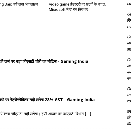
co
g Ban: क्यों लगा ऑनलाइन
Video game इंडस्ट्री पर छंटनी के बादल,
Microsoft ने दो गेम किए बंद
Ga
दि
ho
Ga
लग
झट
Ga
 की तर्ज पर बड़ा जीएसटी चोरी का नोटिस - Gaming India
लग
कल
कर
On
In
 पर रेट्रोस्पेक्टिव नहीं लगेगा 28% GST - Gaming India
to
छत्
्रोस्पेक्टिव जीएसटी नहीं लगेगा। इसी आधार पर जीएसटी विभाग […]
छो
मि