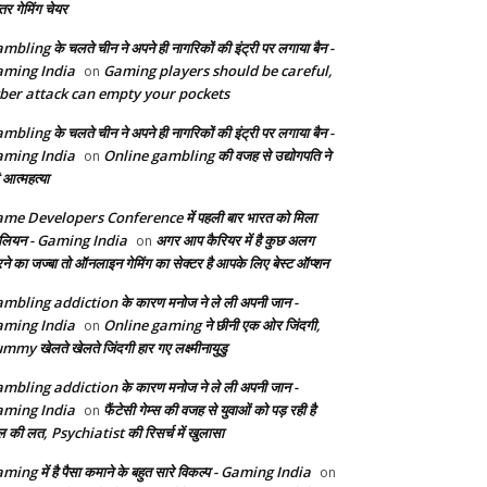
तर गेमिंग चेयर
mbling के चलते चीन ने अपने ही नागरिकों की इंट्री पर लगाया बैन -
ming India
Gaming players should be careful,
on
ber attack can empty your pockets
mbling के चलते चीन ने अपने ही नागरिकों की इंट्री पर लगाया बैन -
ming India
Online gambling की वजह से उद्योगपति ने
on
 आत्महत्या
me Developers Conference में पहली बार भारत को मिला
ेलियन - Gaming India
अगर आप कैरियर में है कुछ अलग
on
ने का जज्बा तो ऑनलाइन गेमिंग का सेक्टर है आपके लिए बेस्ट ऑप्शन
mbling addiction के कारण मनोज ने ले ली अपनी जान -
ming India
Online gaming ने छीनी एक ओर जिंदगी,
on
mmy खेलते खेलते जिंदगी हार गए लक्ष्मीनायुडु
mbling addiction के कारण मनोज ने ले ली अपनी जान -
ming India
फैंटेसी गेम्स की वजह से युवाओं को पड़ रही है
on
ल की लत, Psychiatist की रिसर्च में खुलासा
ming में है पैसा कमाने के बहुत सारे विकल्प - Gaming India
on