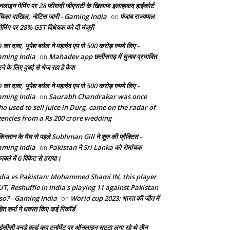
लाइन गेमिंग पर 28 फीसदी जीएसटी के खिलाफ इलाहाबाद हाईकोर्ट
चिका दाखिल, नोटिस जारी - Gaming India
पंजाब राज्यपाल
on
 गेमिंग पर 28% GST विधेयक को दी मंजूरी
 का दावा, भूपेश बघेल ने महादेव एप से 500 करोड़ रुपये लिए -
ming India
Mahadev app छत्तीसगढ़ में चुनाव प्रभावित
on
ने के लिए दुबई से भेज रहा है कैश
 का दावा, भूपेश बघेल ने महादेव एप से 500 करोड़ रुपये लिए -
ming India
Saurabh Chandrakar was once
on
o used to sell juice in Durg, came on the radar of
encies from a Rs 200 crore wedding
किस्तान के मैच से पहले Subhman Gill ने शुरु की प्रैक्टिस -
ming India
Pakistan ने Sri Lanka को रोमांचक
on
ाबले में 6 विकेट से हराया।
dia vs Pakistan: Mohammed Shami IN, this player
T, Reshuffle in India's playing 11 against Pakistan
so? - Gaming India
World cup 2023: भारत की जीत में
on
ित शर्मा ने धवस्त किए कई रिकॉर्ड
सीसी वनडे वर्ल्ड कप टूर्नामेंट पर ऑनलाइन सट्टा लगा रहे थे तीन