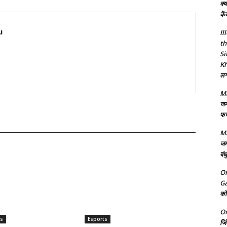
क्य
कें
u
Il
th
Si
Kh
लगा
Ma
जम
फर्
Ma
जम
बंध
On
Ga
को 
On
s
Esports
जि