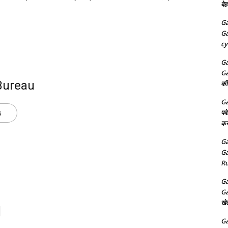
बेह
Ga
Ga
cy
Ga
Ga
Bureau
की
Ga
s
पव
कर
Ga
Ga
Ru
Ga
Ga
खे
Ga