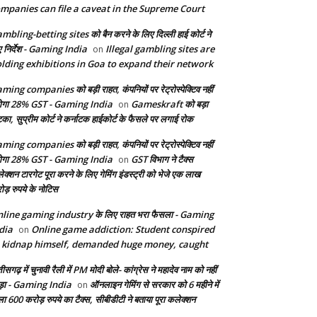
mpanies can file a caveat in the Supreme Court
mbling-betting sites को बैन करने के लिए दिल्ली हाई कोर्ट ने
ए निर्देश - Gaming India
Illegal gambling sites are
on
lding exhibitions in Goa to expand their network
ming companies को बड़ी राहत, कंपनियों पर रेट्रोस्पेक्टिव नहीं
ेगा 28% GST - Gaming India
Gameskraft को बड़ा
on
का, सुप्रीम कोर्ट ने कर्नाटक हाईकोर्ट के फैसले पर लगाई रोक
ming companies को बड़ी राहत, कंपनियों पर रेट्रोस्पेक्टिव नहीं
ेगा 28% GST - Gaming India
GST विभाग ने टैक्स
on
ेक्शन टारगेट पूरा करने के लिए गेमिंग इंडस्ट्री को भेजे एक लाख
ोड़ रुपये के नोटिस
line gaming industry के लिए राहत भरा फैसला - Gaming
dia
Online game addiction: Student conspired
on
 kidnap himself, demanded huge money, caught
तीसगढ़ में चुनावी रैली में PM मोदी बोले- कांग्रेस ने महादेव नाम को नहीं
ड़ा - Gaming India
ऑनलाइन गेमिंग से सरकार को 6 महीने में
on
ला 600 करोड़ रुपये का टैक्स, सीबीडीटी ने बताया पूरा कलेक्शन