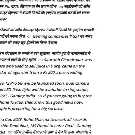
िन तेंदुलकर, अजय देवगन के खिलाफ ऑनलाइन गेमिंग प्रमोशन को
कर PIL दायर, विज्ञापन पर बैन लगाने की म
सट्टेबाजी की अवैध
on
साइट क्रिक्स ने बंगाली फिल्मों कि एक्ट्रेस श्राबंती चटर्जी को बनाया
बेसडर
टेबाजी की अवैध वेबसाइट क्रिक्स ने बंगाली फिल्मों कि एक्ट्रेस श्राबंती
्जी को बनाया एंबेस
Gaming companies ने GST का असर
on
राहकों की बजाए खुद झेलने का किया फैसला
भ चंद्राकर के मामले में बड़ा खुलासा, महादेव बुक के मास्टरमाइंड ने
रासत से बचने के लिए श्रीलं
Saurabh Chandrakar was
on
ce who used to sell juice in Durg, came on the
dar of agencies from a Rs 200 crore wedding
vo T2 Pro 5G will be launched soon, dual camera
d LED flash light will be available in ring shape,
ice? - Gaming India
If you are going to buy the
on
hone 15 Plus, then know this good news now,
ple is preparing for a big surprise
ia Cup 2023: Rohit Sharma to break all records,
chin Tendulkar, MS Dhoni to enter final - Gaming
dia
अंतिम 9 बॉल्स में भारत के हाथ से मैच फिसला, बांग्लादेश ने
on