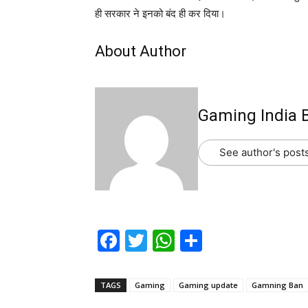
ही सरकार ने इनको बंद ही कर दिया।
About Author
Gaming India 
See author's post
F
T
W
S
a
w
h
h
c
itt
at
ar
TAGS
Gaming
Gaming update
Gamning Ban
e
er
s
e