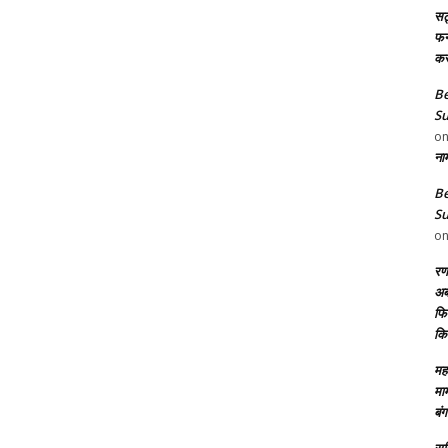
सट
फन8
कर
Be
Su
o
ना
Be
Su
o
रण
अब
फिल
कि
महा
मा
बंग