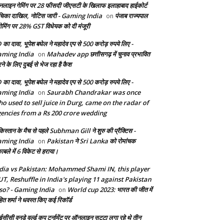
लाइन गेमिंग पर 28 फीसदी जीएसटी के खिलाफ इलाहाबाद हाईकोर्ट
चिका दाखिल, नोटिस जारी - Gaming India
पंजाब राज्यपाल
on
 गेमिंग पर 28% GST विधेयक को दी मंजूरी
 का दावा, भूपेश बघेल ने महादेव एप से 500 करोड़ रुपये लिए -
ming India
Mahadev app छत्तीसगढ़ में चुनाव प्रभावित
on
ने के लिए दुबई से भेज रहा है कैश
 का दावा, भूपेश बघेल ने महादेव एप से 500 करोड़ रुपये लिए -
ming India
Saurabh Chandrakar was once
on
o used to sell juice in Durg, came on the radar of
encies from a Rs 200 crore wedding
किस्तान के मैच से पहले Subhman Gill ने शुरु की प्रैक्टिस -
ming India
Pakistan ने Sri Lanka को रोमांचक
on
ाबले में 6 विकेट से हराया।
dia vs Pakistan: Mohammed Shami IN, this player
T, Reshuffle in India's playing 11 against Pakistan
so? - Gaming India
World cup 2023: भारत की जीत में
on
ित शर्मा ने धवस्त किए कई रिकॉर्ड
सीसी वनडे वर्ल्ड कप टूर्नामेंट पर ऑनलाइन सट्टा लगा रहे थे तीन