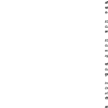
ऑन
या
ने
ED
Ga
कर
ED
Ga
wh
ag
पा
Ga
मुक
In
OU
al
रोह
आई