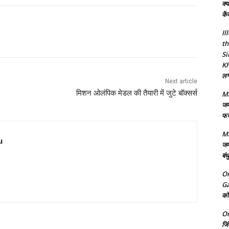
क्य
कें
Il
th
Si
Kh
लगा
Next article
मिशन ओलंपिक मेडल की तैयारी में जुटे बॉक्सर्स
Ma
जम
फर्
Ma
u
जम
बंध
On
Ga
को 
On
जि