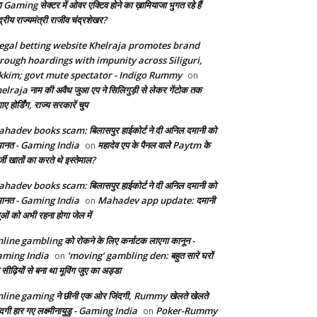
ा Gaming सेक्टर में ओवर एक्टिव होने का ख़ामियाजा भुगत रहे हैं
द्रीय राज्यमंत्री राजीव चंद्रशेखर?
legal betting website Khelraja promotes brand
rough hoardings with impunity across Siliguri,
kkim; govt mute spectator - Indigo Rummy
on
elraja नाम की अवैध जुआ एप ने सिलिगुड़ी से लेकर गेंटोक तक
ए होर्डिंग, राज्य सरकारें चुप
hadev books scam: बिलासपुर हाईकोर्ट ने दी अनिल दमानी को
ानत - Gaming India
महादेव एप के पैनल वाले Paytm के
on
जी खातों का करते थे इस्तेमाल?
hadev books scam: बिलासपुर हाईकोर्ट ने दी अनिल दमानी को
ानत - Gaming India
Mahadev app update: दमानी
on
ुओं को अभी रहना होगा जेल में
line gambling को रोकने के लिए कर्नाटक लाएगा कानून -
ming India
‘moving’ gambling den: बहुत सारे घरों
on
सीढ़ियों से बना था मूविंग जुए का अड्डा
line gaming ने छीनी एक ओर जिंदगी, Rummy खेलते खेलते
ंदगी हार गए लक्ष्मीनायुडु - Gaming India
Poker-Rummy
on