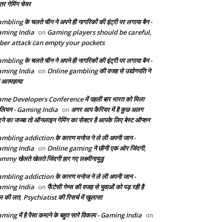
तर गेमिंग चेयर
mbling के चलते चीन ने अपने ही नागरिकों की इंट्री पर लगाया बैन -
ming India
Gaming players should be careful,
on
ber attack can empty your pockets
mbling के चलते चीन ने अपने ही नागरिकों की इंट्री पर लगाया बैन -
ming India
Online gambling की वजह से उद्योगपति ने
on
 आत्महत्या
me Developers Conference में पहली बार भारत को मिला
ेलियन - Gaming India
अगर आप कैरियर में है कुछ अलग
on
ने का जज्बा तो ऑनलाइन गेमिंग का सेक्टर है आपके लिए बेस्ट ऑप्शन
mbling addiction के कारण मनोज ने ले ली अपनी जान -
ming India
Online gaming ने छीनी एक ओर जिंदगी,
on
mmy खेलते खेलते जिंदगी हार गए लक्ष्मीनायुडु
mbling addiction के कारण मनोज ने ले ली अपनी जान -
ming India
फैंटेसी गेम्स की वजह से युवाओं को पड़ रही है
on
ल की लत, Psychiatist की रिसर्च में खुलासा
ming में है पैसा कमाने के बहुत सारे विकल्प - Gaming India
on