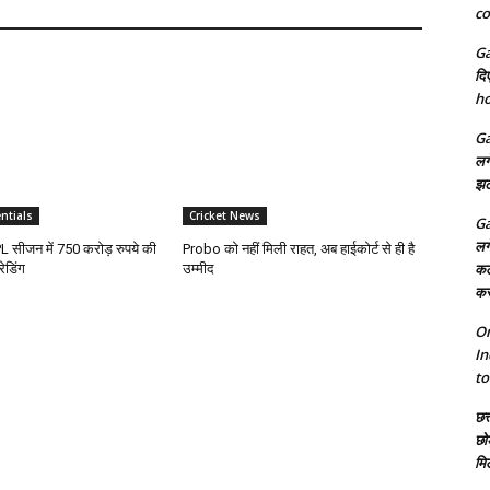
co
Ga
दि
ho
Ga
लग
झट
ntials
Cricket News
Ga
लग
 सीजन में 750 करोड़ रुपये की
Probo को नहीं मिली राहत, अब हाईकोर्ट से ही है
कल
ेडिंग
उम्मीद
कर
On
In
to
छत्
छो
मि