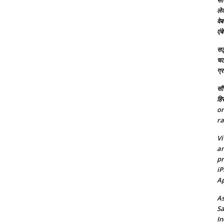
सच
ले
वेब
एं
सट्
चटर
ग्
सौर
हि
on
ra
Vi
an
pr
iP
Ap
As
Sa
In