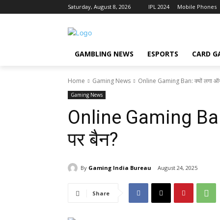
Saturday, August 8, 2026
IPL 2024
Mobile Phones
GAMBLING NEWS
ESPORTS
CARD G
Home
Gaming News
Online Gaming Ban: क्यों लगा ऑनल
Gaming News
Online Gaming Ban: 
पर बैन?
By
Gaming India Bureau
August 24, 2025
Share