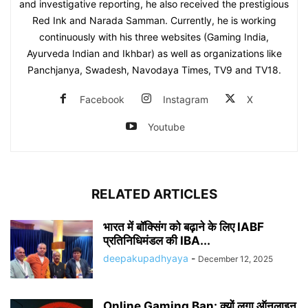
and investigative reporting, he also received the prestigious
Red Ink and Narada Samman. Currently, he is working
continuously with his three websites (Gaming India,
Ayurveda Indian and Ikhbar) as well as organizations like
Panchjanya, Swadesh, Navodaya Times, TV9 and TV18.
Facebook
Instagram
X
Youtube
RELATED ARTICLES
भारत में बॉक्सिंग को बढ़ाने के लिए IABF
प्रतिनिधिमंडल की IBA...
deepakupadhyaya
-
December 12, 2025
Online Gaming Ban: क्यों लगा ऑनलाइन