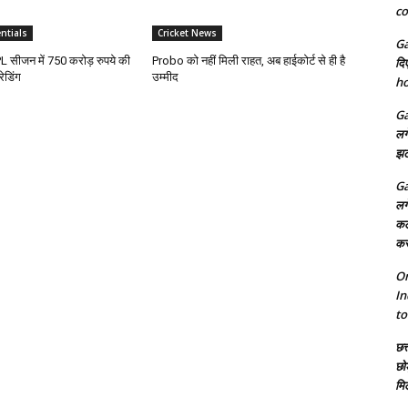
co
ntials
Cricket News
Ga
 सीजन में 750 करोड़ रुपये की
Probo को नहीं मिली राहत, अब हाईकोर्ट से ही है
दि
ेडिंग
उम्मीद
ho
Ga
लग
झट
Ga
लग
कल
कर
On
In
to
छत्
छो
मि