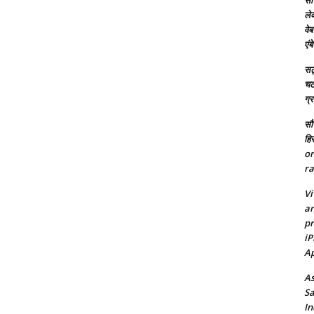
सच
ले
वेब
एं
सट्
चटर
ग्
सौर
हि
on
ra
Vi
an
pr
iP
Ap
As
Sa
In