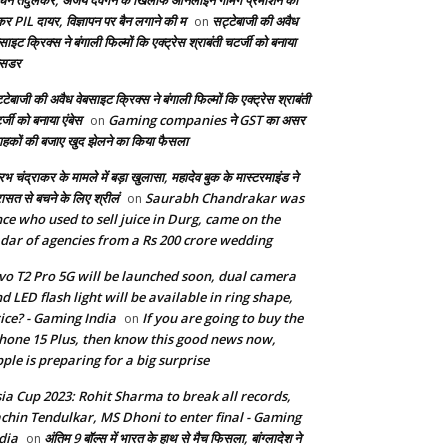
िन तेंदुलकर, अजय देवगन के खिलाफ ऑनलाइन गेमिंग प्रमोशन को
कर PIL दायर, विज्ञापन पर बैन लगाने की म
सट्टेबाजी की अवैध
on
साइट क्रिक्स ने बंगाली फिल्मों कि एक्ट्रेस श्राबंती चटर्जी को बनाया
बेसडर
टेबाजी की अवैध वेबसाइट क्रिक्स ने बंगाली फिल्मों कि एक्ट्रेस श्राबंती
्जी को बनाया एंबेस
Gaming companies ने GST का असर
on
राहकों की बजाए खुद झेलने का किया फैसला
भ चंद्राकर के मामले में बड़ा खुलासा, महादेव बुक के मास्टरमाइंड ने
रासत से बचने के लिए श्रीलं
Saurabh Chandrakar was
on
ce who used to sell juice in Durg, came on the
dar of agencies from a Rs 200 crore wedding
vo T2 Pro 5G will be launched soon, dual camera
d LED flash light will be available in ring shape,
ice? - Gaming India
If you are going to buy the
on
hone 15 Plus, then know this good news now,
ple is preparing for a big surprise
ia Cup 2023: Rohit Sharma to break all records,
chin Tendulkar, MS Dhoni to enter final - Gaming
dia
अंतिम 9 बॉल्स में भारत के हाथ से मैच फिसला, बांग्लादेश ने
on