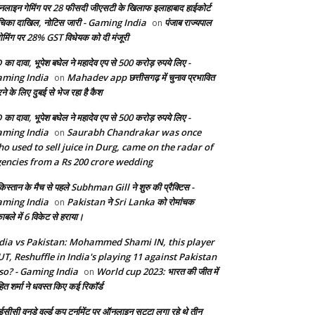
लाइन गेमिंग पर 28 फीसदी जीएसटी के खिलाफ इलाहाबाद हाईकोर्ट
चिका दाखिल, नोटिस जारी - Gaming India
पंजाब राज्यपाल
on
 गेमिंग पर 28% GST विधेयक को दी मंजूरी
 का दावा, भूपेश बघेल ने महादेव एप से 500 करोड़ रुपये लिए -
ming India
Mahadev app छत्तीसगढ़ में चुनाव प्रभावित
on
ने के लिए दुबई से भेज रहा है कैश
 का दावा, भूपेश बघेल ने महादेव एप से 500 करोड़ रुपये लिए -
ming India
Saurabh Chandrakar was once
on
o used to sell juice in Durg, came on the radar of
encies from a Rs 200 crore wedding
किस्तान के मैच से पहले Subhman Gill ने शुरु की प्रैक्टिस -
ming India
Pakistan ने Sri Lanka को रोमांचक
on
ाबले में 6 विकेट से हराया।
dia vs Pakistan: Mohammed Shami IN, this player
T, Reshuffle in India's playing 11 against Pakistan
so? - Gaming India
World cup 2023: भारत की जीत में
on
ित शर्मा ने धवस्त किए कई रिकॉर्ड
सीसी वनडे वर्ल्ड कप टूर्नामेंट पर ऑनलाइन सट्टा लगा रहे थे तीन