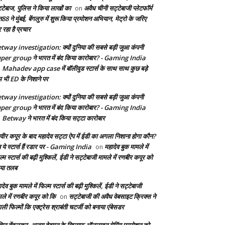
्टेबाज, पुलिस ने किया लाखों का
अवैध चीनी सट्टेबाजी प्लेटफॉर्म
on
8 ने मुंबई, बेंगलुरु में शुरू किया प्रमोशन अभियान, मेट्रो के जरिए
 रहा है प्रचार
tway investigation: क्यों दुनिया की सबसे बड़ी जुआ कंपनी
per group ने भारत में बंद किया कारोबार? - Gaming India
Mahadev app case में बॉलीवुड स्टार्स के साथ साथ कुछ बड़े
n
म भी ED के निशाने पर
tway investigation: क्यों दुनिया की सबसे बड़ी जुआ कंपनी
per group ने भारत में बंद किया कारोबार? - Gaming India
Betway ने भारत में बंद किया सट्टा कारोबार
n
वीर कपूर के बाद महादेव सट्टा ऐप में ईडी का अगला निशाना होगा कौन?
 ये स्टार्स हैं रडार पर - Gaming India
महादेव बुक मामले में
on
्म स्टार्स की बढ़ी मुश्किलें, ईडी ने सट्टेबाजी मामले में रणबीर कपूर को
या तलब
देव बुक मामले में फिल्म स्टार्स की बढ़ी मुश्किलें, ईडी ने सट्टेबाजी
मले में रणबीर कपूर को कि
सट्टेबाजी की अवैध वेबसाइट क्रिक्स ने
on
ाली फिल्मों कि एक्ट्रेस श्राबंती चटर्जी को बनाया एंबेसडर