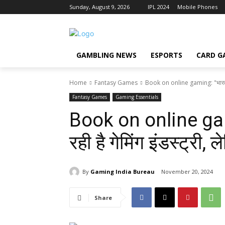
Sunday, August 9, 2026
IPL 2024
Mobile Phones
GAMBLING NEWS
ESPORTS
CARD G
Home
Fantasy Games
Book on online gaming: "भारत में ते
Fantasy Games
Gaming Essentials
Book on online gamin
रही है गेमिंग इंडस्ट्री,
By
Gaming India Bureau
November 20, 2024
Share