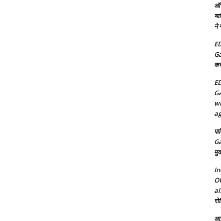
ऑन
या
ने
ED
Ga
कर
ED
Ga
wh
ag
पा
Ga
मुक
In
OU
al
रोह
आई