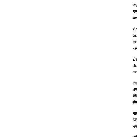
सट
फन8
कर
Be
Su
o
ना
Be
Su
o
रण
अब
फिल
कि
महा
मा
बंग