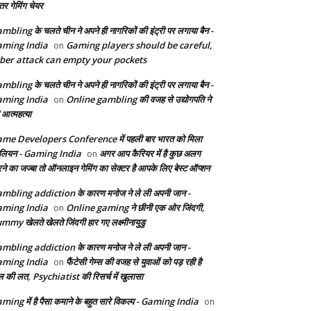
तर गेमिंग चेयर
mbling के चलते चीन ने अपने ही नागरिकों की इंट्री पर लगाया बैन -
ming India
Gaming players should be careful,
on
ber attack can empty your pockets
mbling के चलते चीन ने अपने ही नागरिकों की इंट्री पर लगाया बैन -
ming India
Online gambling की वजह से उद्योगपति ने
on
 आत्महत्या
me Developers Conference में पहली बार भारत को मिला
ेलियन - Gaming India
अगर आप कैरियर में है कुछ अलग
on
ने का जज्बा तो ऑनलाइन गेमिंग का सेक्टर है आपके लिए बेस्ट ऑप्शन
mbling addiction के कारण मनोज ने ले ली अपनी जान -
ming India
Online gaming ने छीनी एक ओर जिंदगी,
on
mmy खेलते खेलते जिंदगी हार गए लक्ष्मीनायुडु
mbling addiction के कारण मनोज ने ले ली अपनी जान -
ming India
फैंटेसी गेम्स की वजह से युवाओं को पड़ रही है
on
ल की लत, Psychiatist की रिसर्च में खुलासा
ming में है पैसा कमाने के बहुत सारे विकल्प - Gaming India
on