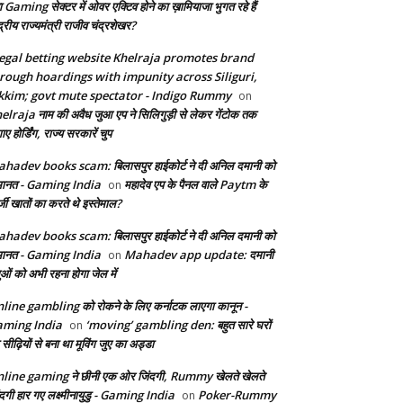
ा Gaming सेक्टर में ओवर एक्टिव होने का ख़ामियाजा भुगत रहे हैं
द्रीय राज्यमंत्री राजीव चंद्रशेखर?
legal betting website Khelraja promotes brand
rough hoardings with impunity across Siliguri,
kkim; govt mute spectator - Indigo Rummy
on
elraja नाम की अवैध जुआ एप ने सिलिगुड़ी से लेकर गेंटोक तक
ए होर्डिंग, राज्य सरकारें चुप
hadev books scam: बिलासपुर हाईकोर्ट ने दी अनिल दमानी को
ानत - Gaming India
महादेव एप के पैनल वाले Paytm के
on
जी खातों का करते थे इस्तेमाल?
hadev books scam: बिलासपुर हाईकोर्ट ने दी अनिल दमानी को
ानत - Gaming India
Mahadev app update: दमानी
on
ुओं को अभी रहना होगा जेल में
line gambling को रोकने के लिए कर्नाटक लाएगा कानून -
ming India
‘moving’ gambling den: बहुत सारे घरों
on
सीढ़ियों से बना था मूविंग जुए का अड्डा
line gaming ने छीनी एक ओर जिंदगी, Rummy खेलते खेलते
ंदगी हार गए लक्ष्मीनायुडु - Gaming India
Poker-Rummy
on