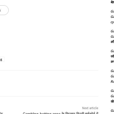
बेह
s
Ga
Ga
cy
Ga
Ga
की
Ga
पव
ng
कर
Ga
Ga
Ru
Ga
Ga
खे
Next article
Ga