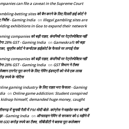
mpanies can file a caveat in the Supreme Court
mbling-betting sites को बैन करने के लिए दिल्ली हाई कोर्ट ने
ए निर्देश - Gaming India
Illegal gambling sites are
on
lding exhibitions in Goa to expand their network
ming companies को बड़ी राहत, कंपनियों पर रेट्रोस्पेक्टिव नहीं
ेगा 28% GST - Gaming India
Gameskraft को बड़ा
on
का, सुप्रीम कोर्ट ने कर्नाटक हाईकोर्ट के फैसले पर लगाई रोक
ming companies को बड़ी राहत, कंपनियों पर रेट्रोस्पेक्टिव नहीं
ेगा 28% GST - Gaming India
GST विभाग ने टैक्स
on
ेक्शन टारगेट पूरा करने के लिए गेमिंग इंडस्ट्री को भेजे एक लाख
ोड़ रुपये के नोटिस
line gaming industry के लिए राहत भरा फैसला - Gaming
dia
Online game addiction: Student conspired
on
 kidnap himself, demanded huge money, caught
तीसगढ़ में चुनावी रैली में PM मोदी बोले- कांग्रेस ने महादेव नाम को नहीं
ड़ा - Gaming India
ऑनलाइन गेमिंग से सरकार को 6 महीने में
on
ला 600 करोड़ रुपये का टैक्स, सीबीडीटी ने बताया पूरा कलेक्शन