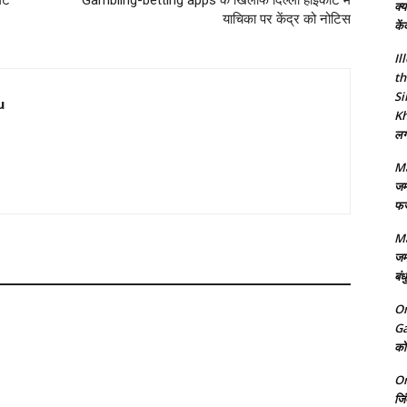
ेंट
Gambling-betting apps के खिलाफ दिल्ली हाईकोर्ट में
क्य
याचिका पर केंद्र को नोटिस
कें
Il
th
Si
u
Kh
लगा
Ma
जम
फर्
Ma
जम
बंध
On
Ga
को 
On
जि