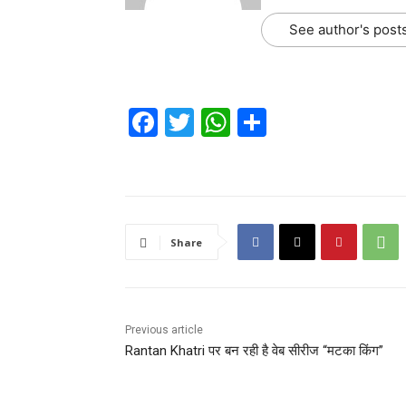
See author's post
F
T
W
S
a
w
h
h
c
itt
at
ar
e
er
s
e
b
A
Share
o
p
o
p
k
Previous article
Rantan Khatri पर बन रही है वेब सीरीज “मटका किंग”