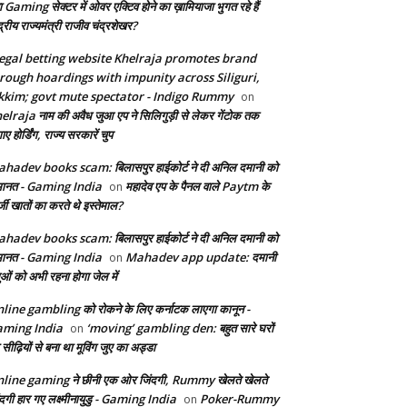
ा Gaming सेक्टर में ओवर एक्टिव होने का ख़ामियाजा भुगत रहे हैं
द्रीय राज्यमंत्री राजीव चंद्रशेखर?
legal betting website Khelraja promotes brand
rough hoardings with impunity across Siliguri,
kkim; govt mute spectator - Indigo Rummy
on
elraja नाम की अवैध जुआ एप ने सिलिगुड़ी से लेकर गेंटोक तक
ए होर्डिंग, राज्य सरकारें चुप
hadev books scam: बिलासपुर हाईकोर्ट ने दी अनिल दमानी को
ानत - Gaming India
महादेव एप के पैनल वाले Paytm के
on
जी खातों का करते थे इस्तेमाल?
hadev books scam: बिलासपुर हाईकोर्ट ने दी अनिल दमानी को
ानत - Gaming India
Mahadev app update: दमानी
on
ुओं को अभी रहना होगा जेल में
line gambling को रोकने के लिए कर्नाटक लाएगा कानून -
ming India
‘moving’ gambling den: बहुत सारे घरों
on
सीढ़ियों से बना था मूविंग जुए का अड्डा
line gaming ने छीनी एक ओर जिंदगी, Rummy खेलते खेलते
ंदगी हार गए लक्ष्मीनायुडु - Gaming India
Poker-Rummy
on