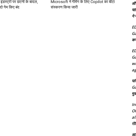
डस्ट्री पर छंटनी के बादल,
Microsoft ने गेमिंग के लिए Copilot का बीटा
ऑन
ो गेम किए बंद
संस्करण किया जारी
या
ने
ED
Ga
कर
ED
Ga
wh
ag
पा
Ga
मुक
In
OU
al
रोह
आई