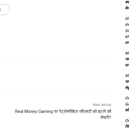
क्य
कें
s
Il
th
Si
Kh
लगा
Ma
जम
फर्
Ma
जम
बंध
On
Ga
Next article
को 
Real Money Gaming पर रेट्रोस्पेक्टिव जीएसटी को हटाने की
तैयारी?
On
जि