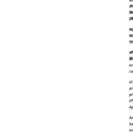
सच
ले
वेब
एं
सट्
चटर
ग्
सौर
हि
on
ra
Vi
an
pr
iP
Ap
As
Sa
In