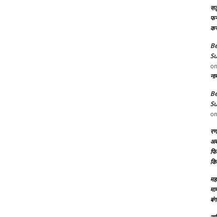
सट
फन8
कर
Be
Su
o
ना
Be
Su
o
रण
अब
फिल
कि
महा
मा
बंग