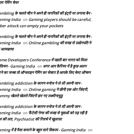
तर गेमिंग चेयर
mbling के चलते चीन ने अपने ही नागरिकों की इंट्री पर लगाया बैन -
ming India
Gaming players should be careful,
on
ber attack can empty your pockets
mbling के चलते चीन ने अपने ही नागरिकों की इंट्री पर लगाया बैन -
ming India
Online gambling की वजह से उद्योगपति ने
on
 आत्महत्या
me Developers Conference में पहली बार भारत को मिला
ेलियन - Gaming India
अगर आप कैरियर में है कुछ अलग
on
ने का जज्बा तो ऑनलाइन गेमिंग का सेक्टर है आपके लिए बेस्ट ऑप्शन
mbling addiction के कारण मनोज ने ले ली अपनी जान -
ming India
Online gaming ने छीनी एक ओर जिंदगी,
on
mmy खेलते खेलते जिंदगी हार गए लक्ष्मीनायुडु
mbling addiction के कारण मनोज ने ले ली अपनी जान -
ming India
फैंटेसी गेम्स की वजह से युवाओं को पड़ रही है
on
ल की लत, Psychiatist की रिसर्च में खुलासा
ming में है पैसा कमाने के बहुत सारे विकल्प - Gaming India
on