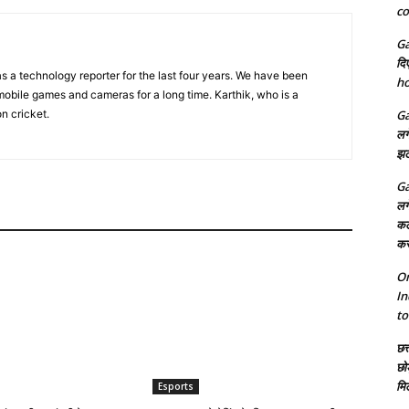
co
Ga
दि
s a technology reporter for the last four years. We have been
ho
obile games and cameras for a long time. Karthik, who is a
on cricket.
Ga
लग
झट
Ga
लग
कल
कर
On
In
to
छत्
छो
मि
Esports