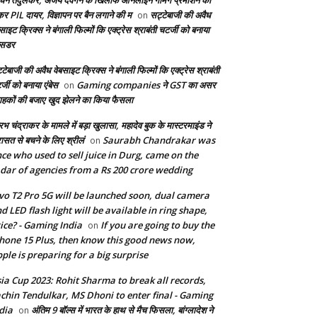
िन तेंदुलकर, अजय देवगन के खिलाफ ऑनलाइन गेमिंग प्रमोशन को
कर PIL दायर, विज्ञापन पर बैन लगाने की म
सट्टेबाजी की अवैध
on
साइट क्रिक्स ने बंगाली फिल्मों कि एक्ट्रेस श्राबंती चटर्जी को बनाया
बेसडर
टेबाजी की अवैध वेबसाइट क्रिक्स ने बंगाली फिल्मों कि एक्ट्रेस श्राबंती
्जी को बनाया एंबेस
Gaming companies ने GST का असर
on
राहकों की बजाए खुद झेलने का किया फैसला
भ चंद्राकर के मामले में बड़ा खुलासा, महादेव बुक के मास्टरमाइंड ने
रासत से बचने के लिए श्रीलं
Saurabh Chandrakar was
on
ce who used to sell juice in Durg, came on the
dar of agencies from a Rs 200 crore wedding
vo T2 Pro 5G will be launched soon, dual camera
d LED flash light will be available in ring shape,
ice? - Gaming India
If you are going to buy the
on
hone 15 Plus, then know this good news now,
ple is preparing for a big surprise
ia Cup 2023: Rohit Sharma to break all records,
chin Tendulkar, MS Dhoni to enter final - Gaming
dia
अंतिम 9 बॉल्स में भारत के हाथ से मैच फिसला, बांग्लादेश ने
on