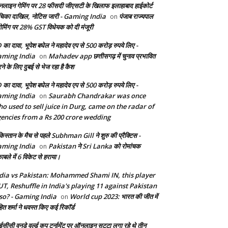
लाइन गेमिंग पर 28 फीसदी जीएसटी के खिलाफ इलाहाबाद हाईकोर्ट
चिका दाखिल, नोटिस जारी - Gaming India
पंजाब राज्यपाल
on
 गेमिंग पर 28% GST विधेयक को दी मंजूरी
 का दावा, भूपेश बघेल ने महादेव एप से 500 करोड़ रुपये लिए -
ming India
Mahadev app छत्तीसगढ़ में चुनाव प्रभावित
on
ने के लिए दुबई से भेज रहा है कैश
 का दावा, भूपेश बघेल ने महादेव एप से 500 करोड़ रुपये लिए -
ming India
Saurabh Chandrakar was once
on
o used to sell juice in Durg, came on the radar of
encies from a Rs 200 crore wedding
किस्तान के मैच से पहले Subhman Gill ने शुरु की प्रैक्टिस -
ming India
Pakistan ने Sri Lanka को रोमांचक
on
ाबले में 6 विकेट से हराया।
dia vs Pakistan: Mohammed Shami IN, this player
T, Reshuffle in India's playing 11 against Pakistan
so? - Gaming India
World cup 2023: भारत की जीत में
on
ित शर्मा ने धवस्त किए कई रिकॉर्ड
सीसी वनडे वर्ल्ड कप टूर्नामेंट पर ऑनलाइन सट्टा लगा रहे थे तीन