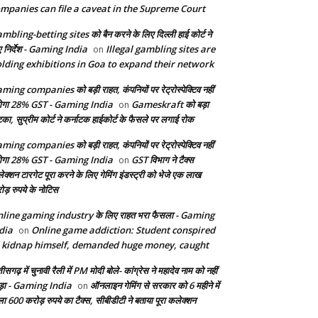
mpanies can file a caveat in the Supreme Court
mbling-betting sites को बैन करने के लिए दिल्ली हाई कोर्ट ने
ए निर्देश - Gaming India
Illegal gambling sites are
on
lding exhibitions in Goa to expand their network
ming companies को बड़ी राहत, कंपनियों पर रेट्रोस्पेक्टिव नहीं
ेगा 28% GST - Gaming India
Gameskraft को बड़ा
on
का, सुप्रीम कोर्ट ने कर्नाटक हाईकोर्ट के फैसले पर लगाई रोक
ming companies को बड़ी राहत, कंपनियों पर रेट्रोस्पेक्टिव नहीं
ेगा 28% GST - Gaming India
GST विभाग ने टैक्स
on
ेक्शन टारगेट पूरा करने के लिए गेमिंग इंडस्ट्री को भेजे एक लाख
ोड़ रुपये के नोटिस
line gaming industry के लिए राहत भरा फैसला - Gaming
dia
Online game addiction: Student conspired
on
 kidnap himself, demanded huge money, caught
तीसगढ़ में चुनावी रैली में PM मोदी बोले- कांग्रेस ने महादेव नाम को नहीं
ड़ा - Gaming India
ऑनलाइन गेमिंग से सरकार को 6 महीने में
on
ला 600 करोड़ रुपये का टैक्स, सीबीडीटी ने बताया पूरा कलेक्शन