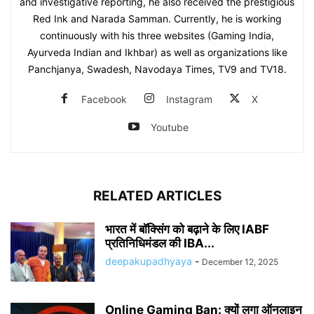
and investigative reporting, he also received the prestigious
Red Ink and Narada Samman. Currently, he is working
continuously with his three websites (Gaming India,
Ayurveda Indian and Ikhbar) as well as organizations like
Panchjanya, Swadesh, Navodaya Times, TV9 and TV18.
Facebook
Instagram
X
Youtube
RELATED ARTICLES
भारत में बॉक्सिंग को बढ़ाने के लिए IABF
प्रतिनिधिमंडल की IBA...
deepakupadhyaya
-
December 12, 2025
Online Gaming Ban: क्यों लगा ऑनलाइन