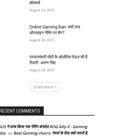
बॉक्सर्स
August 26, 2025
Online Gaming Ban: क्यों लगा
ऑनलाइन गेमिंग पर बैन?
August 24, 2025
प्रधानमंत्री मोदी के ओलंपिक मेडल की है
तैयारी- अरुण सिंह
August 24, 2025
Load more
RECENT COMMENTS
US ने लांच किया नया गेमिंग कंसोल ROG Ally X - Gaming
dia
Best Gaming chairs: गेमर्स के लिए क्यों जरुरी है,
on