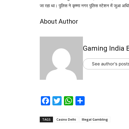
जा रहा था। पुलिस ने कृष्णा नगर पुलिस स्टेशन में जुआ अध
About Author
Gaming India 
See author's post
F
T
W
S
a
w
h
h
c
itt
at
ar
TAGS
Casino Delhi
Illegal Gambling
e
er
s
e