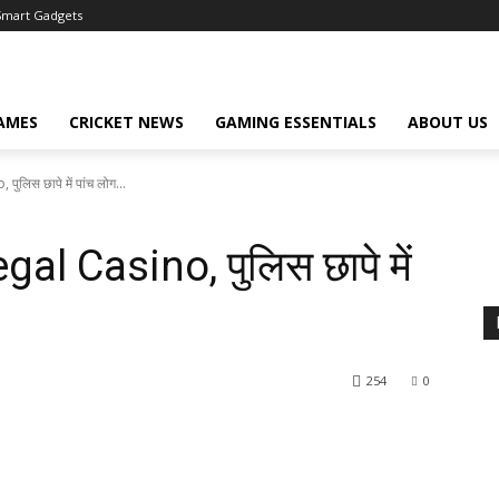
Smart Gadgets
AMES
CRICKET NEWS
GAMING ESSENTIALS
ABOUT US
 पुलिस छापे में पांच लोग...
legal Casino, पुलिस छापे में
254
0