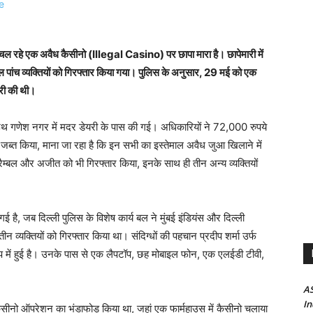
 रहे एक अवैध कैसीनो (Illegal Casino) पर छापा मारा है। छापेमारी में
च व्यक्तियों को गिरफ्तार किया गया। पुलिस के अनुसार, 29 मई को एक
मारी की थी।
वाई साउथ गणेश नगर में मदर डेयरी के पास की गई। अधिकारियों ने 72,000 रुपये
्त किया, माना जा रहा है कि इन सभी का इस्तेमाल अवैध जुआ खिलाने में
रैम्बल और अजीत को भी गिरफ्तार किया, इनके साथ ही तीन अन्य व्यक्तियों
 है, जब दिल्ली पुलिस के विशेष कार्य बल ने मुंबई इंडियंस और दिल्ली
व्यक्तियों को गिरफ्तार किया था। संदिग्धों की पहचान प्रदीप शर्मा उर्फ ​​
प में हुई है। उनके पास से एक लैपटॉप, छह मोबाइल फोन, एक एलईडी टीवी,
AS
In
ैसीनो ऑपरेशन का भंडाफोड़ किया था, जहां एक फार्महाउस में कैसीनो चलाया