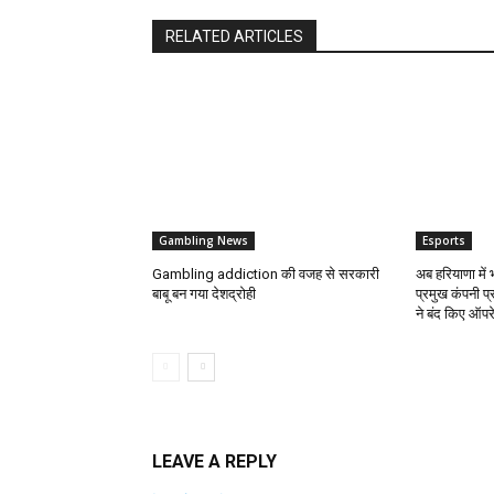
RELATED ARTICLES
Gambling News
Esports
Gambling addiction की वजह से सरकारी
अब हरियाणा में
बाबू बन गया देशद्रोही
प्रमुख कंपनी 
ने बंद किए ऑप
LEAVE A REPLY