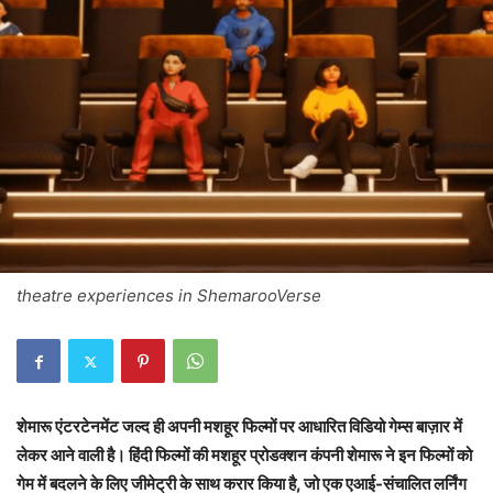
theatre experiences in ShemarooVerse
शेमारू एंटरटेनमेंट जल्द ही अपनी मशहूर फिल्मों पर आधारित विडियो गेम्स बाज़ार में
लेकर आने वाली है। हिंदी फिल्मों की मशहूर प्रोडक्शन कंपनी शेमारू ने इन फिल्मों को
गेम में बदलने के लिए जीमेट्री के साथ करार किया है, जो एक एआई-संचालित लर्निंग