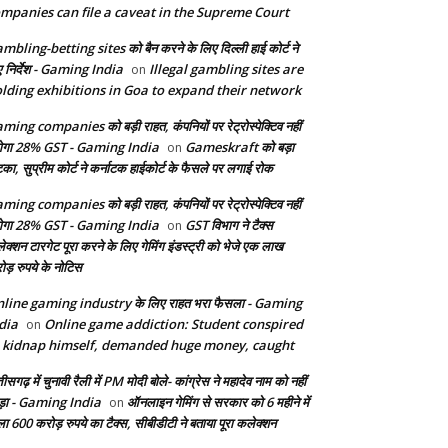
mpanies can file a caveat in the Supreme Court
mbling-betting sites को बैन करने के लिए दिल्ली हाई कोर्ट ने
ए निर्देश - Gaming India
Illegal gambling sites are
on
lding exhibitions in Goa to expand their network
ming companies को बड़ी राहत, कंपनियों पर रेट्रोस्पेक्टिव नहीं
ेगा 28% GST - Gaming India
Gameskraft को बड़ा
on
का, सुप्रीम कोर्ट ने कर्नाटक हाईकोर्ट के फैसले पर लगाई रोक
ming companies को बड़ी राहत, कंपनियों पर रेट्रोस्पेक्टिव नहीं
ेगा 28% GST - Gaming India
GST विभाग ने टैक्स
on
ेक्शन टारगेट पूरा करने के लिए गेमिंग इंडस्ट्री को भेजे एक लाख
ोड़ रुपये के नोटिस
line gaming industry के लिए राहत भरा फैसला - Gaming
dia
Online game addiction: Student conspired
on
 kidnap himself, demanded huge money, caught
तीसगढ़ में चुनावी रैली में PM मोदी बोले- कांग्रेस ने महादेव नाम को नहीं
ड़ा - Gaming India
ऑनलाइन गेमिंग से सरकार को 6 महीने में
on
ला 600 करोड़ रुपये का टैक्स, सीबीडीटी ने बताया पूरा कलेक्शन