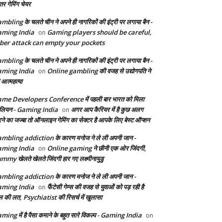
तर गेमिंग चेयर
mbling के चलते चीन ने अपने ही नागरिकों की इंट्री पर लगाया बैन -
ming India
Gaming players should be careful,
on
ber attack can empty your pockets
mbling के चलते चीन ने अपने ही नागरिकों की इंट्री पर लगाया बैन -
ming India
Online gambling की वजह से उद्योगपति ने
on
 आत्महत्या
me Developers Conference में पहली बार भारत को मिला
ेलियन - Gaming India
अगर आप कैरियर में है कुछ अलग
on
ने का जज्बा तो ऑनलाइन गेमिंग का सेक्टर है आपके लिए बेस्ट ऑप्शन
mbling addiction के कारण मनोज ने ले ली अपनी जान -
ming India
Online gaming ने छीनी एक ओर जिंदगी,
on
mmy खेलते खेलते जिंदगी हार गए लक्ष्मीनायुडु
mbling addiction के कारण मनोज ने ले ली अपनी जान -
ming India
फैंटेसी गेम्स की वजह से युवाओं को पड़ रही है
on
ल की लत, Psychiatist की रिसर्च में खुलासा
ming में है पैसा कमाने के बहुत सारे विकल्प - Gaming India
on