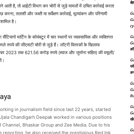
बेह
आती है, तो आईटी विभाग कर चोरी से जुड़े मामलों में उचित कार्रवाई करता
Ga
ताछ करना, तलाशी और जब्ती या सर्वेक्षण कार्रवाई, मूल्यांकन और परिणामी
Ga
र शामिल है।
cy
Ga
ंटियागो मार्टिन के कोयंबटूर में चार स्थानों पर व्यावसायिक और व्यक्तिगत
Ga
मले रुपये की जीएसटी चोरी से जुड़े हैं। लॉटरी वितरकों के खिलाफ
की
ंबर 2023 तक 621.56 करोड़ रुपये (ब्याज और जुर्माना सहित) की वसूली/
Ga
थी।
पव
कर
Ga
Ga
aya
Ru
Ga
king in journalism field since last 22 years, started
Ga
Ujala Chandigarh Deepak worked in various positions
खे
S1 Channel, Bhaskar Group and Zee Media. Due to his
Ga
ve reporting, he also received the prestigious Red Ink