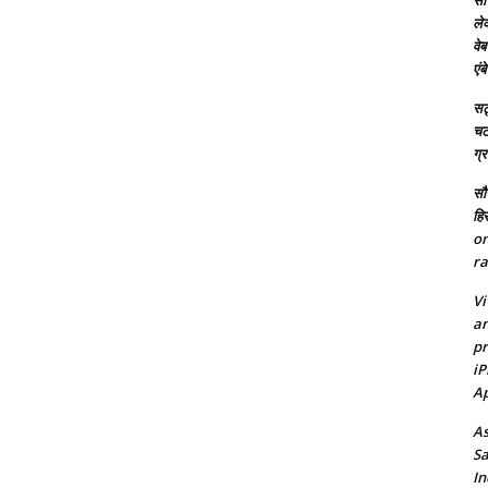
सच
ले
वेब
एं
सट्
चटर
ग्
सौर
हि
on
ra
Vi
an
pr
iP
Ap
As
Sa
In