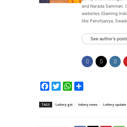
and Narada Samman. Cu
websites (Gaming India
like Panchjanya, Swad
See author's post
F
T
W
S
a
w
h
h
c
itt
at
ar
TAGS
Lottery gst
lottery news
Lottery update
e
er
s
e
b
A