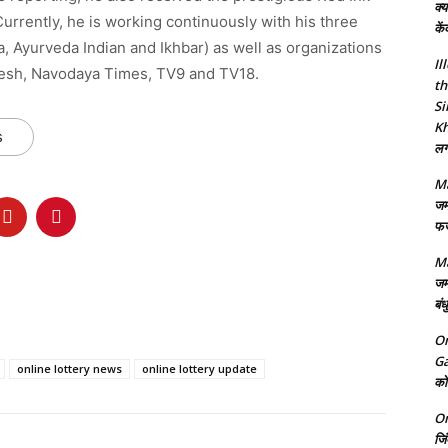
क्य
rrently, he is working continuously with his three
कें
, Ayurveda Indian and Ikhbar) as well as organizations
Il
esh, Navodaya Times, TV9 and TV18.
th
Si
Kh
s
लगा
Ma
जम
फर्
Ma
जम
बंध
On
Ga
online lottery news
online lottery update
को 
On
जि