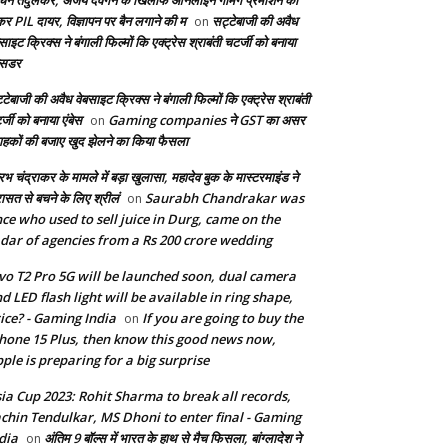
िन तेंदुलकर, अजय देवगन के खिलाफ ऑनलाइन गेमिंग प्रमोशन को
कर PIL दायर, विज्ञापन पर बैन लगाने की म
सट्टेबाजी की अवैध
on
साइट क्रिक्स ने बंगाली फिल्मों कि एक्ट्रेस श्राबंती चटर्जी को बनाया
बेसडर
टेबाजी की अवैध वेबसाइट क्रिक्स ने बंगाली फिल्मों कि एक्ट्रेस श्राबंती
्जी को बनाया एंबेस
Gaming companies ने GST का असर
on
राहकों की बजाए खुद झेलने का किया फैसला
भ चंद्राकर के मामले में बड़ा खुलासा, महादेव बुक के मास्टरमाइंड ने
रासत से बचने के लिए श्रीलं
Saurabh Chandrakar was
on
ce who used to sell juice in Durg, came on the
dar of agencies from a Rs 200 crore wedding
vo T2 Pro 5G will be launched soon, dual camera
d LED flash light will be available in ring shape,
ice? - Gaming India
If you are going to buy the
on
hone 15 Plus, then know this good news now,
ple is preparing for a big surprise
ia Cup 2023: Rohit Sharma to break all records,
chin Tendulkar, MS Dhoni to enter final - Gaming
dia
अंतिम 9 बॉल्स में भारत के हाथ से मैच फिसला, बांग्लादेश ने
on