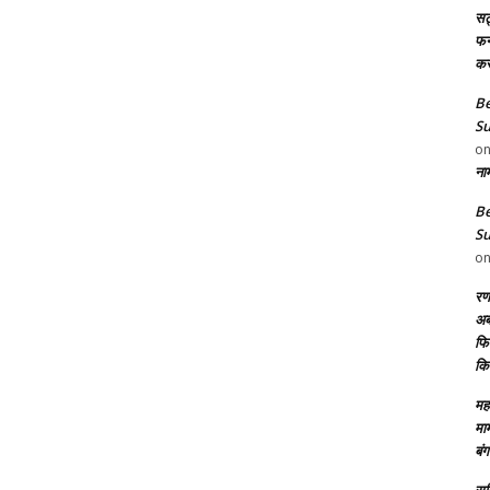
सट
फन8
कर
Be
Su
o
ना
Be
Su
o
रण
अब
फिल
कि
महा
मा
बंग