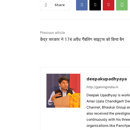
o
p
Share
o
p
k
Previous article
केंद्र सरकार ने 174 अवैध गैंबलिंग साइट्स को किया बैन
deepakupadhyaya
http://gamingindia.in
Deepak Upadhyay is working 
Amar Ujala Chandigarh Deep
Channel, Bhaskar Group and
also received the prestigi
continuously with his thre
organizations like Panch