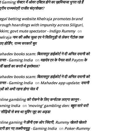
ा Gaming सेक्टर में ओवर एक्टिव होने का ख़ामियाजा भुगत रहे हैं
द्रीय राज्यमंत्री राजीव चंद्रशेखर?
legal betting website Khelraja promotes brand
rough hoardings with impunity across Siliguri,
kkim; govt mute spectator - Indigo Rummy
on
elraja नाम की अवैध जुआ एप ने सिलिगुड़ी से लेकर गेंटोक तक
ए होर्डिंग, राज्य सरकारें चुप
hadev books scam: बिलासपुर हाईकोर्ट ने दी अनिल दमानी को
ानत - Gaming India
महादेव एप के पैनल वाले Paytm के
on
जी खातों का करते थे इस्तेमाल?
hadev books scam: बिलासपुर हाईकोर्ट ने दी अनिल दमानी को
ानत - Gaming India
Mahadev app update: दमानी
on
ुओं को अभी रहना होगा जेल में
line gambling को रोकने के लिए कर्नाटक लाएगा कानून -
ming India
‘moving’ gambling den: बहुत सारे घरों
on
सीढ़ियों से बना था मूविंग जुए का अड्डा
line gaming ने छीनी एक ओर जिंदगी, Rummy खेलते खेलते
ंदगी हार गए लक्ष्मीनायुडु - Gaming India
Poker-Rummy
on