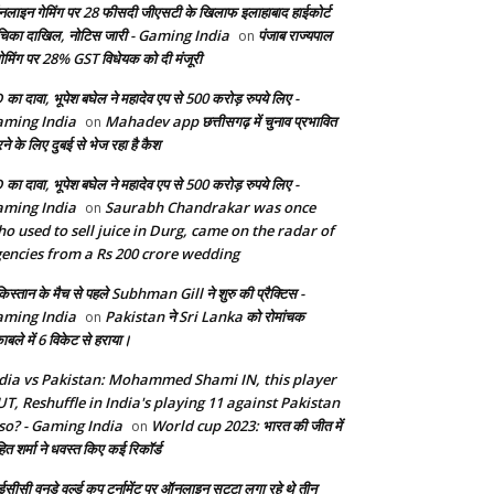
लाइन गेमिंग पर 28 फीसदी जीएसटी के खिलाफ इलाहाबाद हाईकोर्ट
चिका दाखिल, नोटिस जारी - Gaming India
पंजाब राज्यपाल
on
 गेमिंग पर 28% GST विधेयक को दी मंजूरी
 का दावा, भूपेश बघेल ने महादेव एप से 500 करोड़ रुपये लिए -
ming India
Mahadev app छत्तीसगढ़ में चुनाव प्रभावित
on
ने के लिए दुबई से भेज रहा है कैश
 का दावा, भूपेश बघेल ने महादेव एप से 500 करोड़ रुपये लिए -
ming India
Saurabh Chandrakar was once
on
o used to sell juice in Durg, came on the radar of
encies from a Rs 200 crore wedding
किस्तान के मैच से पहले Subhman Gill ने शुरु की प्रैक्टिस -
ming India
Pakistan ने Sri Lanka को रोमांचक
on
ाबले में 6 विकेट से हराया।
dia vs Pakistan: Mohammed Shami IN, this player
T, Reshuffle in India's playing 11 against Pakistan
so? - Gaming India
World cup 2023: भारत की जीत में
on
ित शर्मा ने धवस्त किए कई रिकॉर्ड
सीसी वनडे वर्ल्ड कप टूर्नामेंट पर ऑनलाइन सट्टा लगा रहे थे तीन