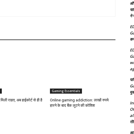
ऑन
या
ने
ED
Ga
कर
ED
Ga
wh
ag
पा
Ga
Gaming Essentials
मुक
िली राहत, अब हाईकोर्ट से ही है
Online gaming addiction: लाखों रुपये
In
हारने के बाद बैंक लूटने की कोशिश
OU
al
रोह
आई