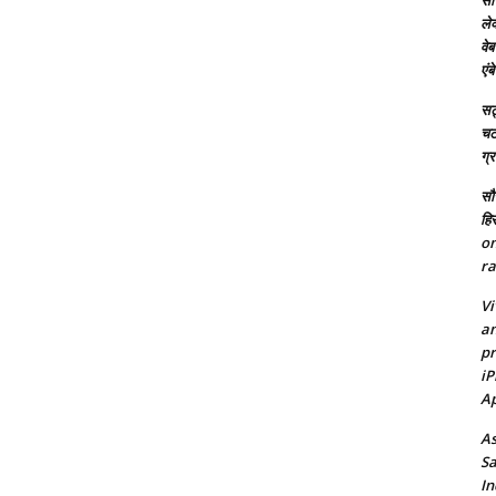
सच
ले
वेब
एं
सट्
चटर
ग्
सौर
हि
on
ra
Vi
an
pr
iP
Ap
As
Sa
In