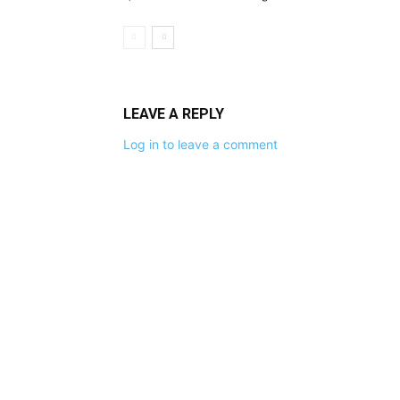
LEAVE A REPLY
Log in to leave a comment