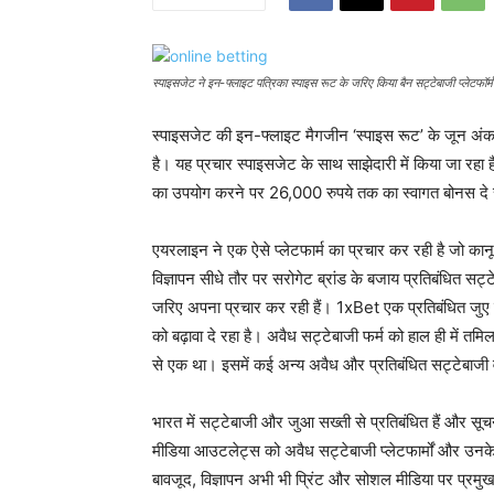
स्पाइसजेट ने इन-फ्लाइट पत्रिका स्पाइस रूट के जरिए किया बैन सट्टेबाजी प्लेटफॉर
स्पाइसजेट की इन-फ्लाइट मैगजीन ‘स्पाइस रूट’ के जून अ
है। यह प्रचार स्पाइसजेट के साथ साझेदारी में किया जा रह
का उपयोग करने पर 26,000 रुपये तक का स्वागत बोनस दे 
एयरलाइन ने एक ऐसे प्लेटफार्म का प्रचार कर रही है जो कान
विज्ञापन सीधे तौर पर सरोगेट ब्रांड के बजाय प्रतिबंधित सट्
जरिए अपना प्रचार कर रही हैं। 1xBet एक प्रतिबंधित जुए
को बढ़ावा दे रहा है। अवैध सट्टेबाजी फर्म को हाल ही में तम
से एक था। इसमें कई अन्य अवैध और प्रतिबंधित सट्टेबाजी 
भारत में सट्टेबाजी और जुआ सख्ती से प्रतिबंधित हैं और सू
मीडिया आउटलेट्स को अवैध सट्टेबाजी प्लेटफार्मों और उनके 
बावजूद, विज्ञापन अभी भी प्रिंट और सोशल मीडिया पर प्रमुखता 