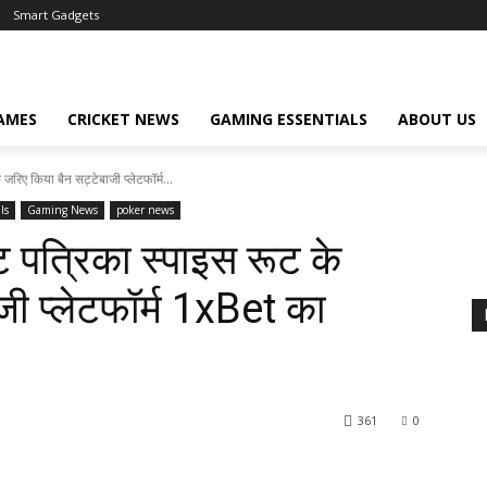
Smart Gadgets
AMES
CRICKET NEWS
GAMING ESSENTIALS
ABOUT US
जरिए किया बैन सट्टेबाजी प्लेटफॉर्म...
ls
Gaming News
poker news
ट पत्रिका स्पाइस रूट के
जी प्लेटफॉर्म 1xBet का
361
0