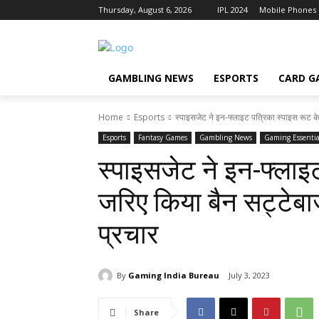
Thursday, August 6, 2026
IPL 2024
Mobile Phones
GAMBLING NEWS
ESPORTS
CARD G
Home
Esports
स्पाइसजेट ने इन-फ्लाइट पत्रिका स्पाइस रूट के 
Esports
Fantasy Games
Gambling News
Gaming Essentia
स्पाइसजेट ने इन-फ्लाइ
जरिए किया बैन सट्टेबा
प्रचार
By
Gaming India Bureau
July 3, 2023
Share