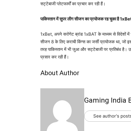
सट्टेबाजी प्लेटफार्मों का प्रचार कर रही हैं।
पाकिस्तान में सुपर लीग सीजन का प्रयोजक रह चुका है 1xBe
1xBet, अपने सरोगेट ब्रांड 1xBAT के माध्यम से विदेशों मे
सीजन 8 के लिए कराची किंग्स का जर्सी प्रायोजक था, जो 
तरह पाकिस्तान में भी जुआ और सट्टेबाजी पर प्रतिबंध है।
प्रसार कर रही हैं।
About Author
Gaming India 
See author's post