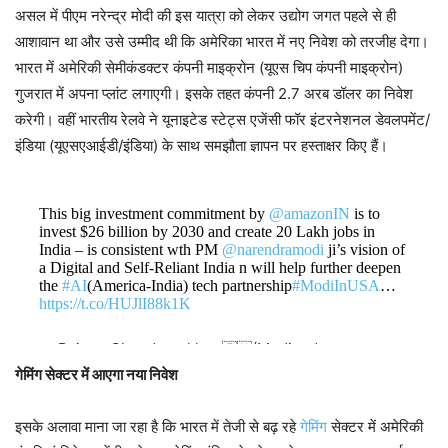
असल में पीएम नरेन्द्र मोदी की इस यात्रा को लेकर उद्योग जगत पहले से ही
आशावान था और उसे उम्मीद थी कि अमेरिका भारत में नए निवेश को तरजीह देगा।
भारत में अमेरिकी सेमीकंडक्टर कंपनी माइक्रोन (यूएस चिप कंपनी माइक्रोन)
गुजरात में अपना प्लांट लगाएगी। इसके तहत कंपनी 2.7 अरब डॉलर का निवेश
करेगी। वहीं भारतीय रेलवे ने यूनाइटेड स्टेट्स एजेंसी फॉर इंटरनेशनल डेवलपमेंट/
इंडिया (यूएसएआईडी/इंडिया) के साथ समझौता ज्ञापन पर हस्ताक्षर किए हैं।
This big investment commitment by
@amazonIN
is to
invest $26 billion by 2030 and create 20 Lakh jobs in
India – is consistent wth PM
@narendramodi
ji’s vision of
a Digital and Self-Reliant India n will help further deepen
the
#AI
(America-India) tech partnership
#ModiInUSA
…
https://t.co/HUJlI88k1K
— Rajeev Chandrasekhar 🇮🇳(Modiyude
Kutumbam) (@Rajeev_GoI)
June 24, 2023
गेमिंग सेक्टर में आएगा नया निवेश
इसके अलावा माना जा रहा है कि भारत में तेजी से बढ़ रहे
गेमिंग
सेक्टर में अमेरिकी